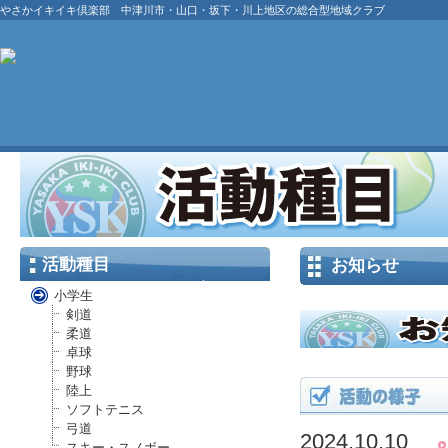
やさかイキイキ倶楽部 中津川市・山口・坂下・川上地区の総合型地域クラブ
活動種目
お知らせ
小学生
剣道
柔道
卓球
野球
陸上
ソフトテニス
弓道
2024.10.10
スキー・スノボー