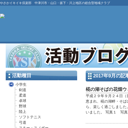
やさかイキイキ倶楽部 中津川市・山口・坂下・川上地区の総合型地域クラブ
活動種目
2017年9月の記
小学生
椛の湖そばの花畑ウ
剣道
柔道
平成２９年９月２４日（
卓球
恵まれ、椛の湖畔・そば
野球
ら、楽しく過ごしました
陸上
いました。 写真１ 写真２
ソフトテニス
弓道
スキー・スノボー