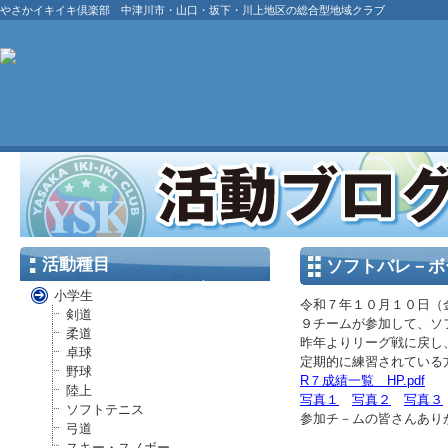
やさかイキイキ倶楽部 中津川市・山口・坂下・川上地区の総合型地域クラブ
活動種目
ソフトバレ－ボ
小学生
令和７年１０月１０日（
剣道
９チームが参加して、ソ
柔道
昨年よりリーグ戦に戻し
卓球
定期的に練習されている
野球
R７成績一覧 HP.pdf
陸上
写真１
写真２
写真３
ソフトテニス
参加チ－ムの皆さんあり
弓道
スキー・スノボー