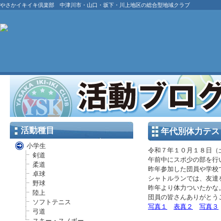
やさかイキイキ倶楽部 中津川市・山口・坂下・川上地区の総合型地域クラブ
活動種目
年代別体力テス
小学生
令和７年１０月１８日（
剣道
午前中にスポ少の部を行
柔道
昨年参加した団員や学校
卓球
シャトルランでは、友達
野球
昨年より体力ついたかな
陸上
団員の皆さんありがとう
ソフトテニス
写真１
表真２
写真３
弓道
スキー・スノボー