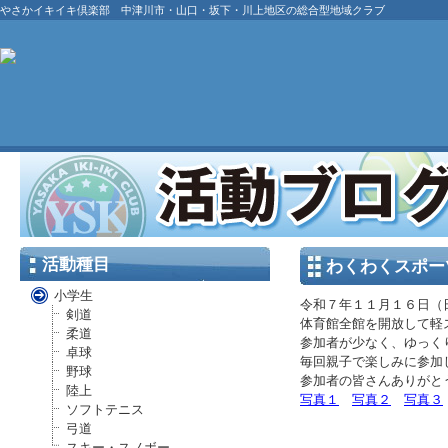
やさかイキイキ倶楽部 中津川市・山口・坂下・川上地区の総合型地域クラブ
活動種目
わくわくスポー
小学生
令和７年１１月１６日（
剣道
体育館全館を開放して軽
柔道
参加者が少なく、ゆっく
卓球
毎回親子で楽しみに参加
野球
参加者の皆さんありがと
陸上
写真１
写真２
写真３
ソフトテニス
弓道
スキー・スノボー